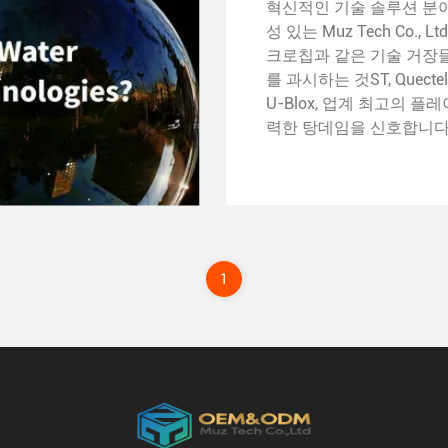
혁신적인 기술 솔루션 분
성 있는 Muz Tech Co., L
크로칩과 같은 기술 거장
를 과시하는 것ST, Quecte
U-Blox, 업계 최고의 플
력한 탕데임을 신호합니다.
회 자체는 전문성으로 가득
으로, 혁신적인 기술이 끊
의성과 만나는 연결고리의
니다.기업들이 열렬하게 
방가드 제품을 홍보하고, 
석자들은 호기심 많은 질
1
주장에 도전합니다. 실제로,
Ech Co., Ltd의 부스는 
보다 훨씬 더 큰 공간입니
은 조직의 열성 정신의 상
그리고 혁신에 대한 우리
대한 강력한 증거입니다.
앵커로서, 시청자들의 동