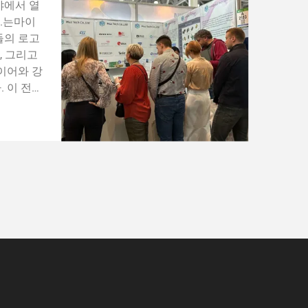
야에서 열
td.는마이
들의 로고
l, 그리고
레이어와 강
 이 전시
 찬 광경
임없는 창
 형식입
그들의 아
그리고 참
문으로 그
 Muz T
단순한 공간
다. 그것
징입니다.
의 헌신에
이 추억의
의에 따라