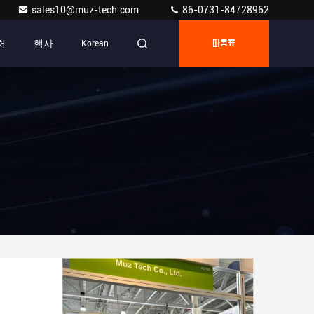
sales10@muz-tech.com
86-0731-84728962
처
행사
Korean
따옴표