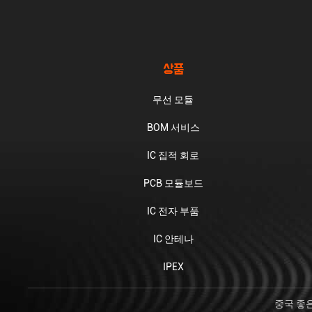
스마트 물 관리 시스템은 데이터 수
집기 및 혁신적인 물 계측기 같은
장비를 통합한 결과입니다. 이러한
시스템은 캠퍼스 전반에 걸쳐 첨단
상품
수준의 물 관리를 가능하게합니다.
기업많은 물 측정 장치의 IoT 기반
무선 모듈
네트워크를 가능하게 함으로써 물
BOM 서비스
관리의 독특한 특징은 스마트 물 계
측기를 통해 표시됩니다. 전통적인
IC 집적 회로
물 계측기보다 정교한 발전입니다.
이들은 NB-IoT 및 LoRa와 같은 통
PCB 모듈보드
신 방법을 활용하여 연결성을 구축
IC 전자 부품
하고 네트워크를 강화합니다.이 장
치들은 주로 세 가지 기능을 수행합
IC 안테나
니다. 클라우드에 데이터 전송을 통
해 원격 모니터링 및 물 사용 통제,S
IPEX
IMCom NB-IoT 모듈을 이용한 내
장 센서를 통해 온도와 압력 등 계
중국 좋은 