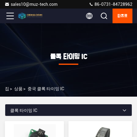
sales10@muz-tech.com
86-0731-84728962
따옴표
클록 타이밍 IC
집
>
상품
>
중국 클록 타이밍 IC
클록 타이밍 IC