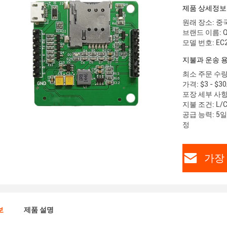
EC200A-
제품 상세정보
원래 장소: 중
브랜드 이름: 
모델 번호: EC
지불과 운송 
최소 주문 수량:
가격: $3 - $30
포장 세부 사항
지불 조건: L/C,
공급 능력: 5일
정
가장
보
제품 설명