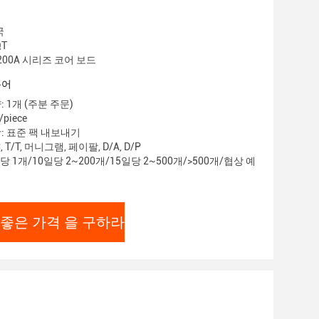
AU
국
QT
200A 시리즈 코어 보드
용어
 1개 (주분 주문)
/piece
: 표준 팩 내보내기
 T/T, 머니그램, 페이팔, D/A, D/P
당 1개/10일당 2~200개/15일당 2~500개/>500개/협상 예
 좋은 가격 을 구하라