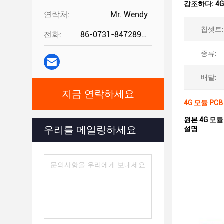
강조하다:
4
연락처:
Mr. Wendy
칩셋트:
전화:
86-0731-84728962
종류:
배달:
지금 연락하세요
4G 모듈 PCB
원본 4G 모듈 
우리를 메일링하세요
설명