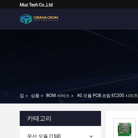
Muz Tech Co.,Ltd
집
>
상품
>
BOM 서비스
>
4G 모듈 PCB 조립 EC200 시리즈 
카테고리
무선 모듈
(158)