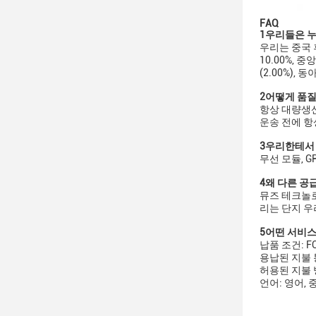
FAQ
1우리들은 
우리는 중국 후
10.00%, 중
(2.00%),
2어떻게 품질
항상 대량생
운송 전에 항
3우리한테서 
무선 모듈, G
4왜 다른 
뮤즈 테크놀로지
리는 단지 우
5어떤 서비스
납품 조건: FOB
용납된 지불 통화:
허용된 지불 방
언어: 영어,