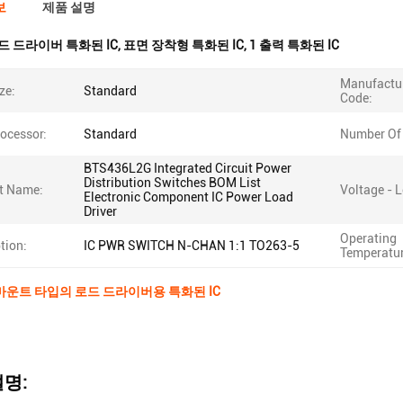
보
제품 설명
드 드라이버 특화된 IC
,
표면 장착형 특화된 IC
,
1 출력 특화된 IC
Manufactur
ze:
Standard
Code:
ocessor:
Standard
Number Of 
BTS436L2G Integrated Circuit Power
Distribution Switches BOM List
t Name:
Voltage - 
Electronic Component IC Power Load
Driver
Operating
tion:
IC PWR SWITCH N-CHAN 1:1 TO263-5
Temperatur
 마운트 타입의 로드 드라이버용 특화된 IC
명: