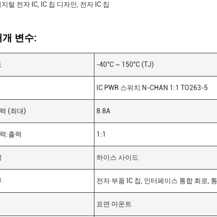
지털 전자 IC, IC 칩 디자인, 전자 IC 칩
개 변수:
도
-40°C ~ 150°C (TJ)
IC PWR 스위치 N-CHAN 1:1 TO263-5
력 (최대)
8.8A
입력:출력
1:1
성
하이스 사이드
류
전자 부품 IC 칩, 인터페이스 통합 회로, 통
표면 마운트