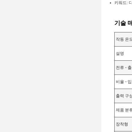
키워드: 디
기술 매
작동 온
설명
전류 - 출
비율 - 
출력 구
제품 분
장착형