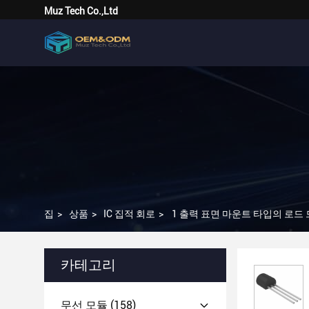
Muz Tech Co.,Ltd
집
>
상품
>
IC 집적 회로
>
1 출력 표면 마운트 타입의 로드
카테고리
무선 모듈
(158)