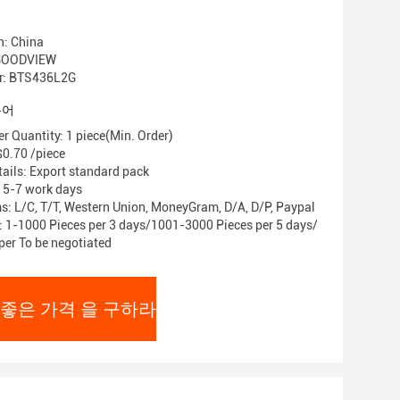
n: China
OODVIEW
r: BTS436L2G
용어
 Quantity: 1 piece(Min. Order)
0.70 /piece
ails: Export standard pack
: 5-7 work days
: L/C, T/T, Western Union, MoneyGram, D/A, D/P, Paypal
y: 1-1000 Pieces per 3 days/1001-3000 Pieces per 5 days/
per To be negotiated
 좋은 가격 을 구하라