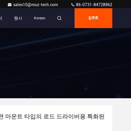
sales10@muz-tech.com
86-0731-84728962
처
행사
Korean
따옴표
표면 마운트 타입의 로드 드라이버용 특화된