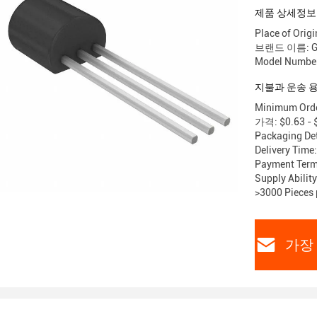
제품 상세정보
Place of Origi
브랜드 이름: G
Model Numbe
지불과 운송 
Minimum Order
가격: $0.63 - $
Packaging Det
Delivery Time
Payment Terms
Supply Abilit
>3000 Pieces 
가장