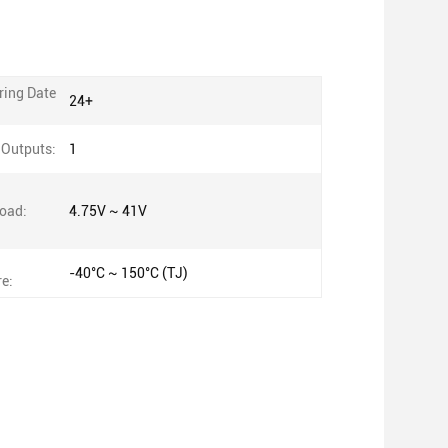
ing Date
24+
Outputs:
1
Load:
4.75V ~ 41V
-40°C ~ 150°C (TJ)
e: