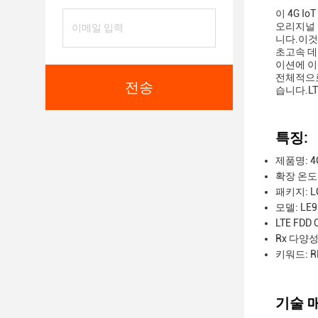
이 4G 
오리지널 뉴
니다.이것
초고속 데
이션에 이
전체적으로
전송
습니다.LT
특징:
제품명: 4G
확장 온도 범
패키지: L
모델: LE
LTE FDD 
Rx 다양성 
키워드: R
기술 매