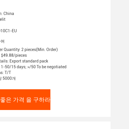
n: China
lit
10C1-EU
용어
 Quantity: 2 pieces(Min. Order)
 $49.88/pieces
ails: Export standard pack
: 1-50/15 days; >/50 To be negotiated
s: T/T
 5000개
 좋은 가격 을 구하라