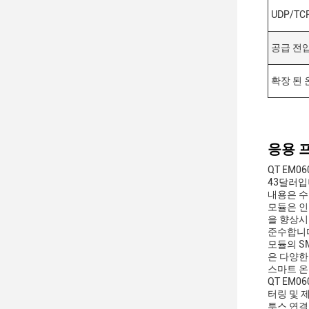
UDP/TC
공급 전
확장 된 
응용 
QT EM
43달러입니
내용은 수
모듈은 인증
을 향상시킬
준수합니다
모듈의 SM
은 다양한
스마트 온
QT EM
터링 및 
투스 연결