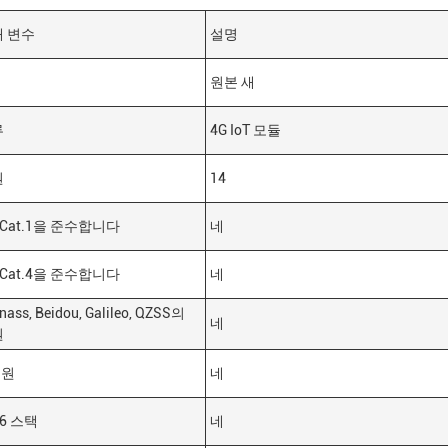
개 변수
설명
원본 새
류
4G IoT 모듈
원
14
D Cat.1을 준수합니다
네
D Cat.4을 준수합니다
네
nass, Beidou, Galileo, QZSS의
네
원
지원
네
v6 스택
네