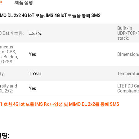
보
제품 설명
MO DL 2x2 4G IoT 모듈
,
IMS 4G IoT 모듈을 통해 SMS
Built-in
D Cat.4 호환:
그래요
UDP/TCP/
stack:
aneous
 of GPS,
Yes
Dimension
, Beidou,
, QZSS:
ty:
1 Year
Temperatur
rsity and
LTE FDD Ca
Yes
L 2x2:
Compliant:
t.1 호환 4G Iot 모듈 IMS Rx 다양성 및 MIMO DL 2x2를 통해 SMS
명: