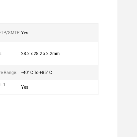
FTP/SMTP
Yes
s:
28.2 x 28.2 x 2.2mm
e Range:
-40° C To +85° C
t.1
Yes